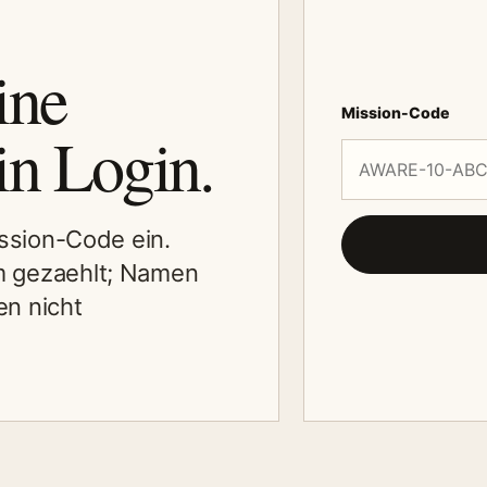
ine
Mission-Code
in Login.
ission-Code ein.
 gezaehlt; Namen
n nicht